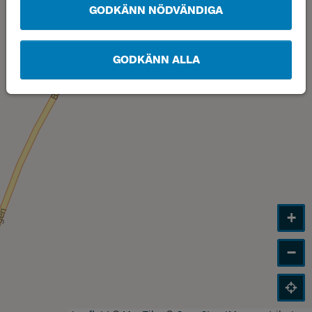
GODKÄNN NÖDVÄNDIGA
GODKÄNN ALLA
+
−