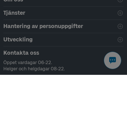
Tjänster
Hantering av personuppgifter
Utveckling
Kontakta oss
Öppet vardagar 06-22.
Helger och helgdagar 08-22.
Chatta
Ring 0771-41 43 00
Skriv till oss