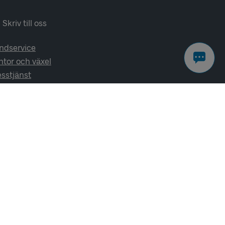
Skriv till oss
ndservice
ntor och växel
esstjänst
lj oss