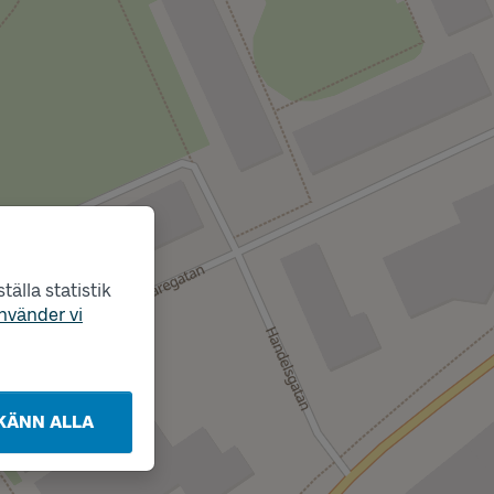
älla statistik
nvänder vi
KÄNN ALLA