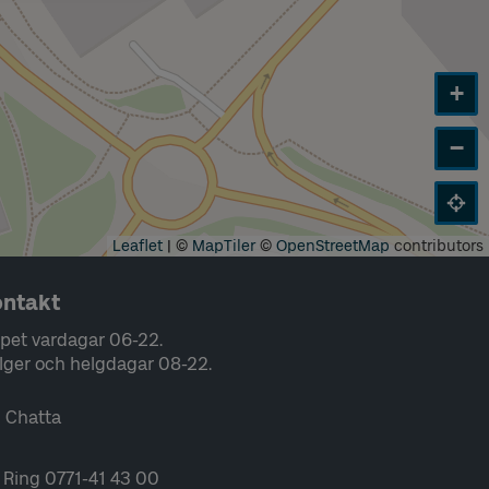
+
−
Leaflet
|
©
MapTiler
©
OpenStreetMap
contributors
ntakt
pet vardagar 06-22.
lger och helgdagar 08-22.
Chatta
Ring 0771-41 43 00