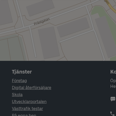
Tjänster
Ko
Företag
Öp
He
Digital återförsäljare
Skola
Utvecklarportalen
Västtrafik testar
På egna ben