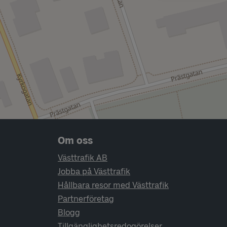
Sidfotsnavigering
Om oss
Västtrafik AB
Jobba på Västtrafik
Hållbara resor med Västtrafik
Partnerföretag
Blogg
Tillgänglighetsredogörelser