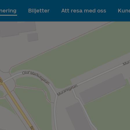
Till innehållet
nering
Biljetter
Att resa med oss
Kund