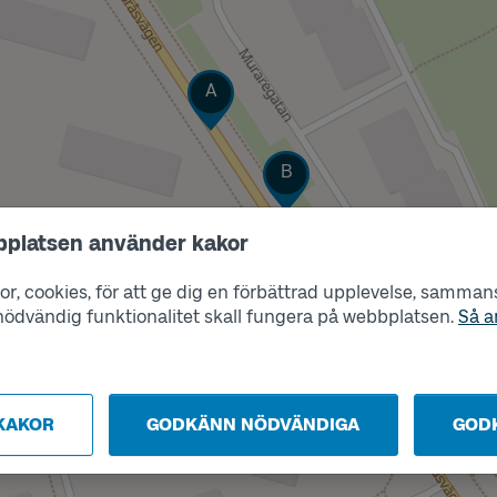
Läge
A
Läge
B
bplatsen använder kakor
r, cookies, för att ge dig en förbättrad upplevelse, sammanst
s nödvändig funktionalitet skall fungera på webbplatsen.
Så a
KAKOR
GODKÄNN NÖDVÄNDIGA
GOD