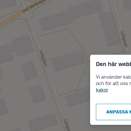
Den här web
Vi använder kako
och för att vis
kakor
ANPASSA 