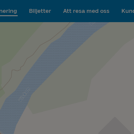
Till innehållet
nering
Biljetter
Att resa med oss
Kund