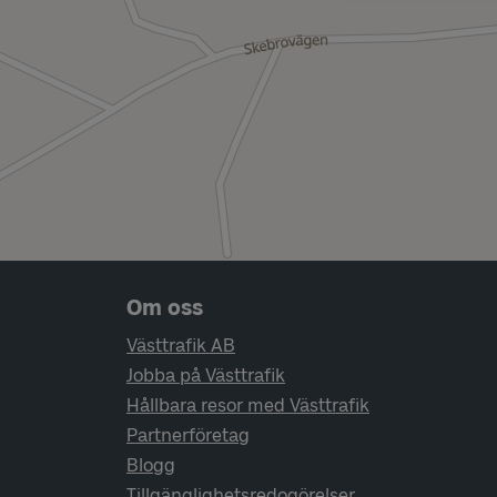
Sidfotsnavigering
Om oss
Västtrafik AB
Jobba på Västtrafik
Hållbara resor med Västtrafik
Partnerföretag
Blogg
Tillgänglighetsredogörelser