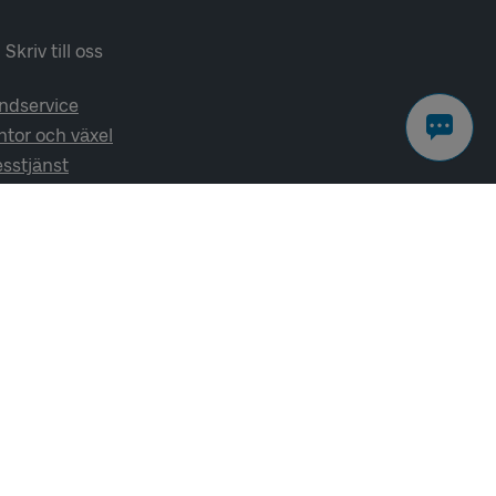
Skriv till oss
ndservice
ntor och växel
esstjänst
lj oss