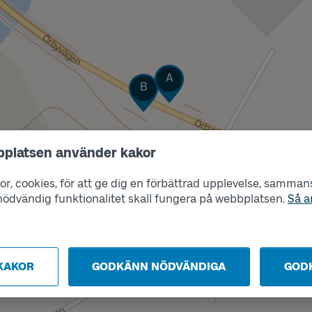
Läge
A
Läge
B
bplatsen använder kakor
r, cookies, för att ge dig en förbättrad upplevelse, sammanst
s nödvändig funktionalitet skall fungera på webbplatsen.
Så a
KAKOR
GODKÄNN NÖDVÄNDIGA
GOD