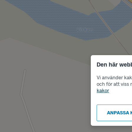
Den här web
Vi använder kako
och för att vis
kakor
ANPASSA 