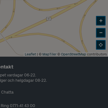
+
−
Leaflet
|
©
MapTiler
©
OpenStreetMap
contributors
ntakt
pet vardagar 06-22.
lger och helgdagar 08-22.
Chatta
Ring 0771-41 43 00