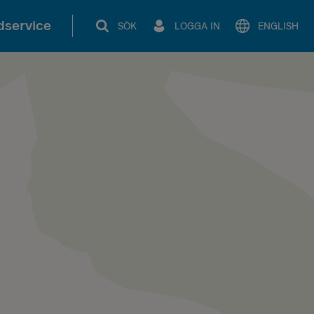
service
SÖK
LOGGA IN
ENGLISH