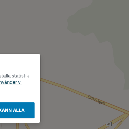
älla statistik
nvänder vi
KÄNN ALLA