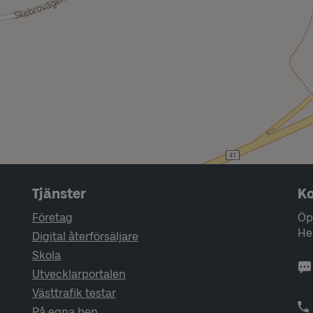
Tjänster
Ko
Företag
Öp
He
Digital återförsäljare
Skola
Utvecklarportalen
Västtrafik testar
På egna ben