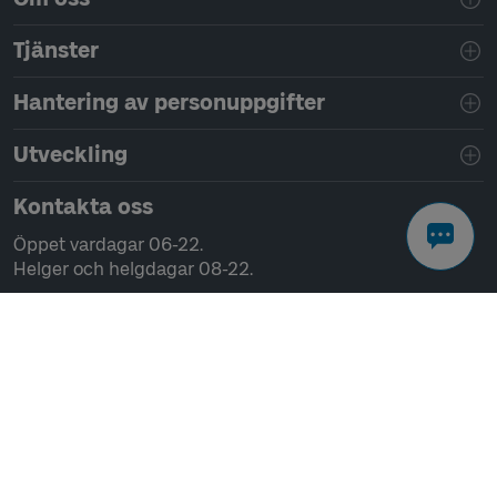
Tjänster
Hantering av personuppgifter
Utveckling
Kontakta oss
Öppet vardagar 06-22.
Helger och helgdagar 08-22.
Chatta
Ring 0771-41 43 00
Skriv till oss