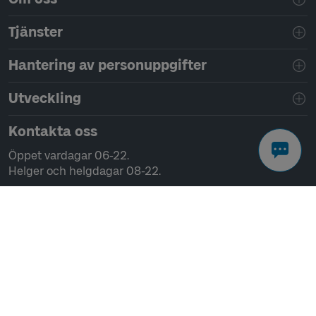
Tjänster
Hantering av personuppgifter
Utveckling
Kontakta oss
Öppet vardagar 06-22.
Helger och helgdagar 08-22.
Chatta
Ring 0771-41 43 00
Skriv till oss