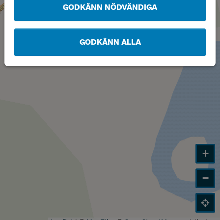
GODKÄNN NÖDVÄNDIGA
GODKÄNN ALLA
+
−