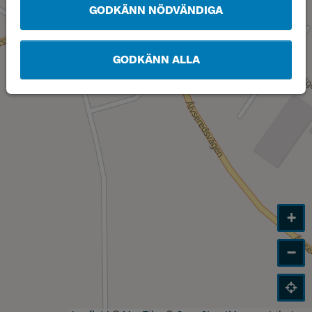
GODKÄNN NÖDVÄNDIGA
GODKÄNN ALLA
+
−