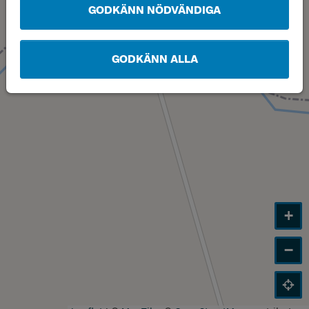
GODKÄNN NÖDVÄNDIGA
GODKÄNN ALLA
+
−