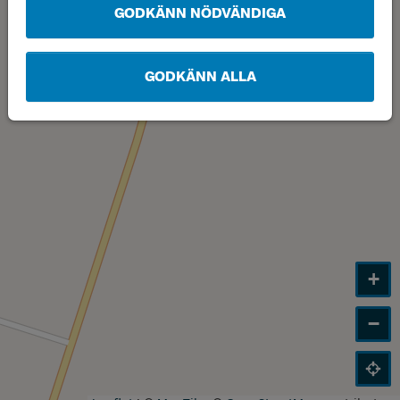
GODKÄNN NÖDVÄNDIGA
GODKÄNN ALLA
+
−