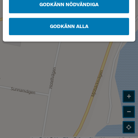
GODKÄNN NÖDVÄNDIGA
GODKÄNN ALLA
+
−