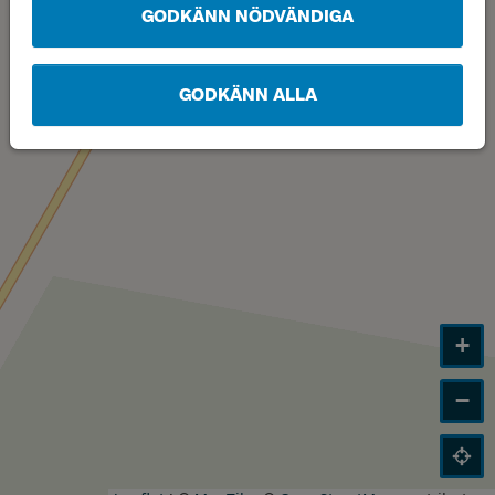
GODKÄNN NÖDVÄNDIGA
GODKÄNN ALLA
+
−