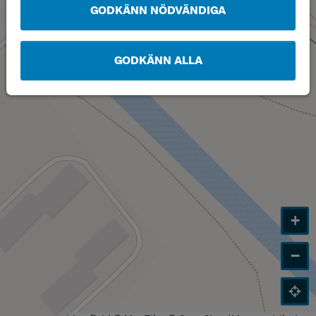
GODKÄNN NÖDVÄNDIGA
GODKÄNN ALLA
+
−