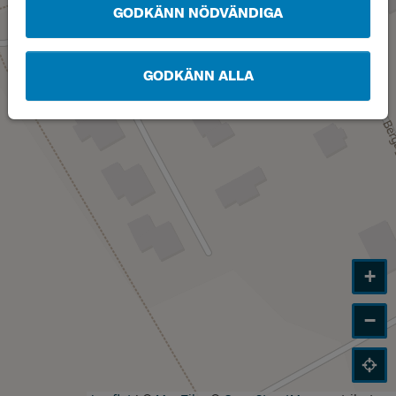
GODKÄNN NÖDVÄNDIGA
GODKÄNN ALLA
+
−