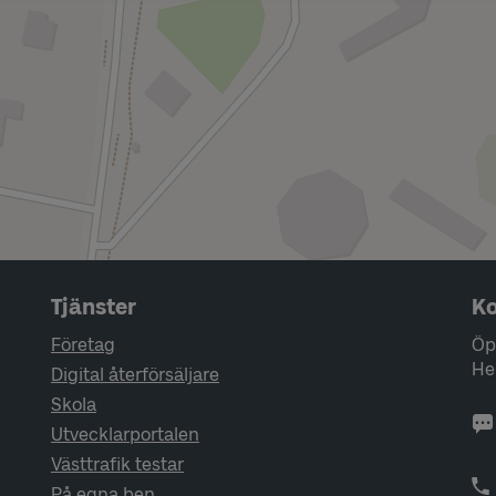
Tjänster
Ko
Företag
Öp
He
Digital återförsäljare
Skola
Utvecklarportalen
Västtrafik testar
På egna ben