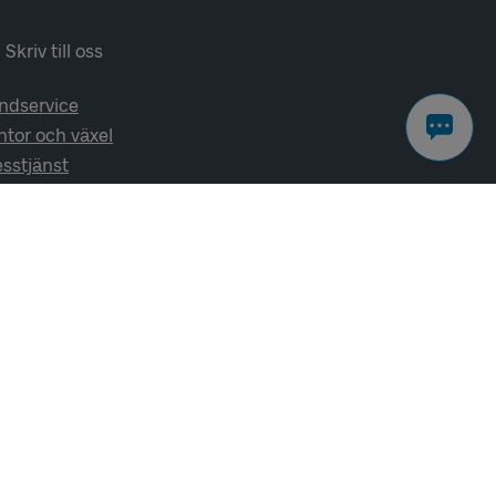
Skriv till oss
ndservice
ntor och växel
esstjänst
lj oss