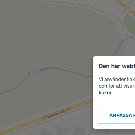
Den här web
Vi använder kako
och för att vis
kakor
ANPASSA 