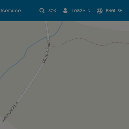
service
SÖK
LOGGA IN
ENGLISH