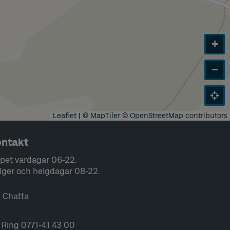
+
−
Leaflet
|
©
MapTiler
©
OpenStreetMap
contributors
ntakt
pet vardagar 06-22.
lger och helgdagar 08-22.
Chatta
Ring 0771-41 43 00