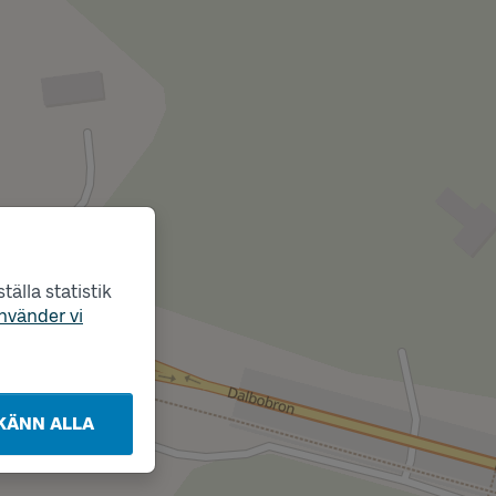
älla statistik
nvänder vi
KÄNN ALLA