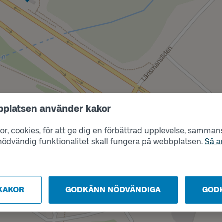
bplatsen använder kakor
Läge
r, cookies, för att ge dig en förbättrad upplevelse, sammanst
A
s nödvändig funktionalitet skall fungera på webbplatsen.
Så a
KAKOR
GODKÄNN NÖDVÄNDIGA
GOD