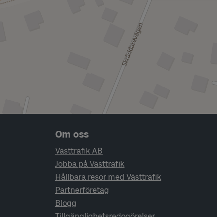
Sidfotsnavigering
Om oss
Västtrafik AB
Jobba på Västtrafik
Hållbara resor med Västtrafik
Partnerföretag
Blogg
Tillgänglighetsredogörelser