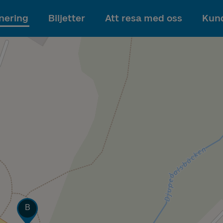
Till innehållet
nering
Biljetter
Att resa med oss
Kund
Läge
B