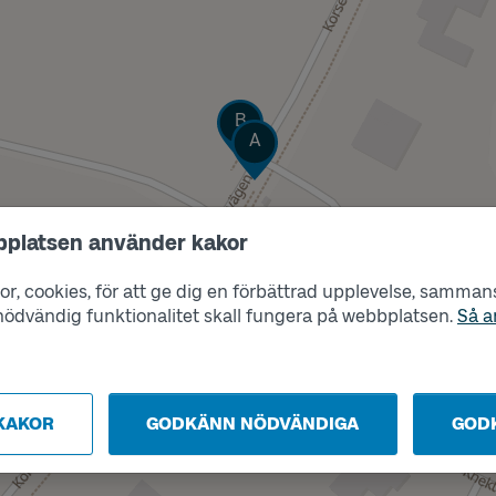
Läge
B
Läge
A
bplatsen använder kakor
r, cookies, för att ge dig en förbättrad upplevelse, sammanst
s nödvändig funktionalitet skall fungera på webbplatsen.
Så a
KAKOR
GODKÄNN NÖDVÄNDIGA
GOD