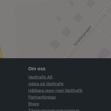
Sidfotsnavigering
Om oss
Västtrafik AB
Jobba på Västtrafik
Hållbara resor med Västtrafik
Partnerföretag
Blogg
Tillgänglighetsredogörelser