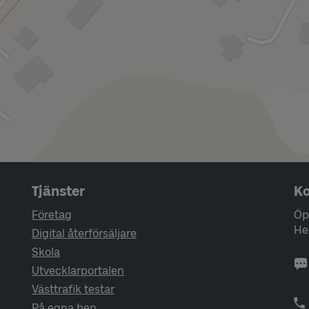
Tjänster
Ko
Företag
Öp
He
Digital återförsäljare
Skola
Utvecklarportalen
Västtrafik testar
På egna ben