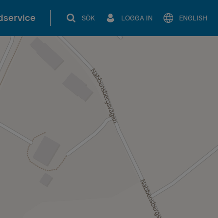
service
SÖK
LOGGA IN
ENGLISH