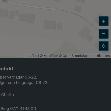
+
−
Leaflet
|
©
MapTiler
©
OpenStreetMap
contributors
ntakt
pet vardagar 06-22.
lger och helgdagar 08-22.
Chatta
Ring 0771-41 43 00