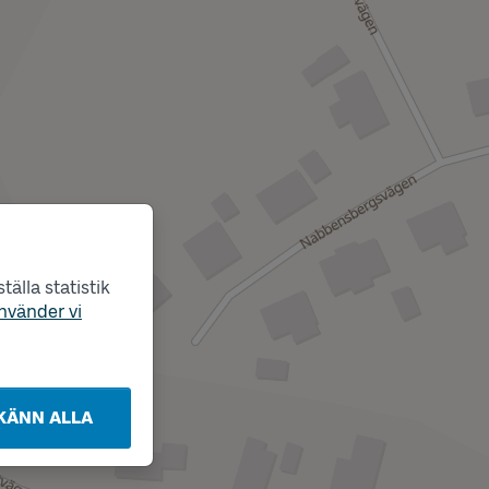
älla statistik
nvänder vi
KÄNN ALLA