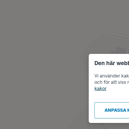
Den här web
Vi använder kako
och för att vis
kakor
ANPASSA 