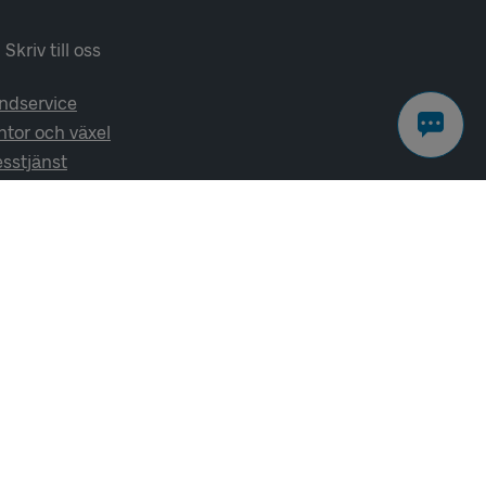
Skriv till oss
ndservice
ntor och växel
esstjänst
lj oss