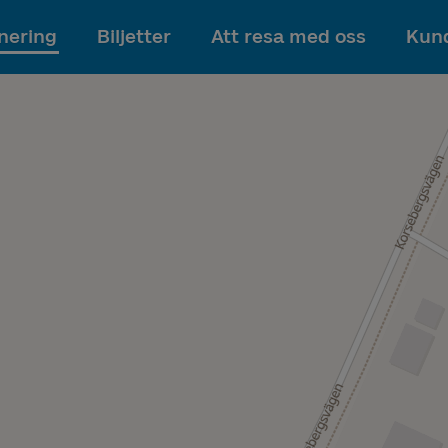
Till innehållet
nering
Biljetter
Att resa med oss
Kund