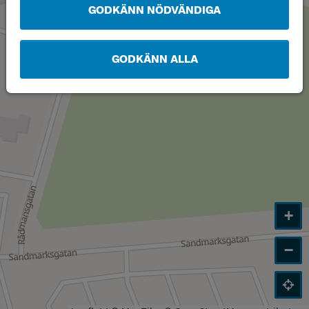
GODKÄNN NÖDVÄNDIGA
GODKÄNN ALLA
+
−