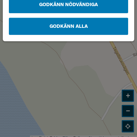
GODKÄNN NÖDVÄNDIGA
Läge
B
GODKÄNN ALLA
+
−