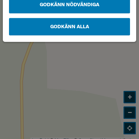
GODKÄNN NÖDVÄNDIGA
GODKÄNN ALLA
+
−