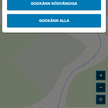
GODKÄNN NÖDVÄNDIGA
GODKÄNN ALLA
+
−