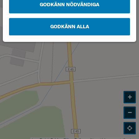
GODKÄNN NÖDVÄNDIGA
GODKÄNN ALLA
+
−