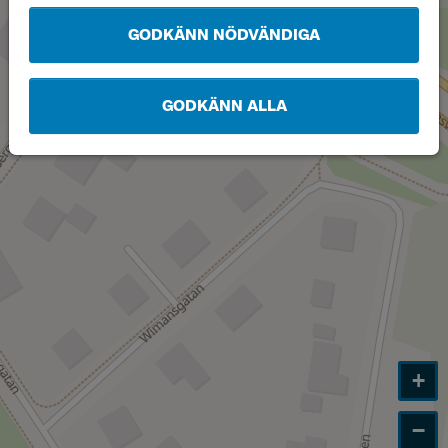
GODKÄNN NÖDVÄNDIGA
GODKÄNN ALLA
+
−