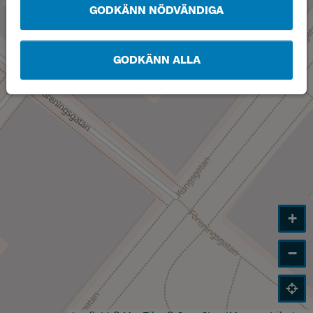
GODKÄNN NÖDVÄNDIGA
GODKÄNN ALLA
+
−