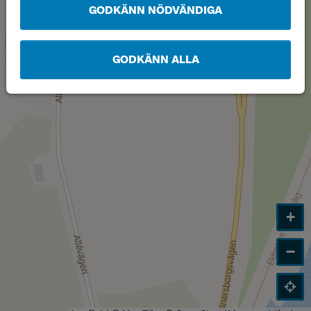
GODKÄNN NÖDVÄNDIGA
GODKÄNN ALLA
+
−