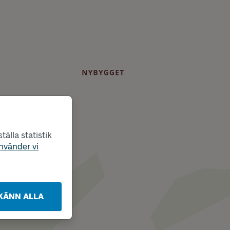
älla statistik
nvänder vi
KÄNN ALLA