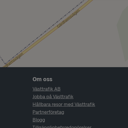
Sidfotsnavigering
Om oss
Västtrafik AB
Jobba på Västtrafik
Hållbara resor med Västtrafik
Partnerföretag
Blogg
Tillgänglighetsredogörelser