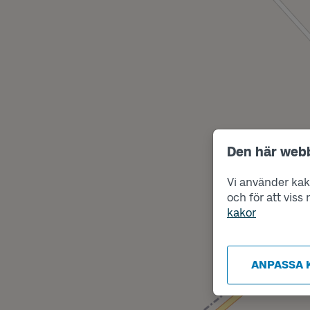
Den här web
Vi använder kako
och för att vis
kakor
ANPASSA 