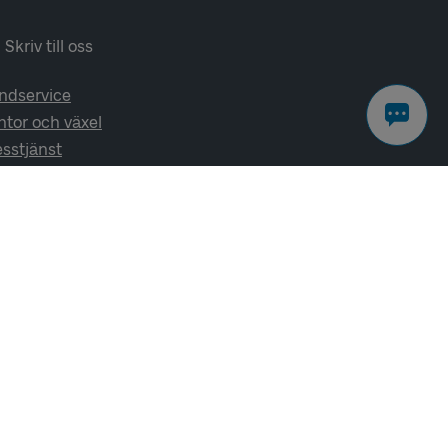
Skriv till oss
ndservice
ntor och växel
esstjänst
lj oss