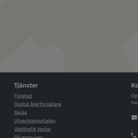
Tjänster
Ko
Företag
Öp
He
Digital återförsäljare
Skola
Utvecklarportalen
Västtrafik testar
På egna ben