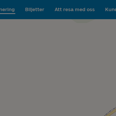
Till innehållet
nering
Biljetter
Att resa med oss
Kund