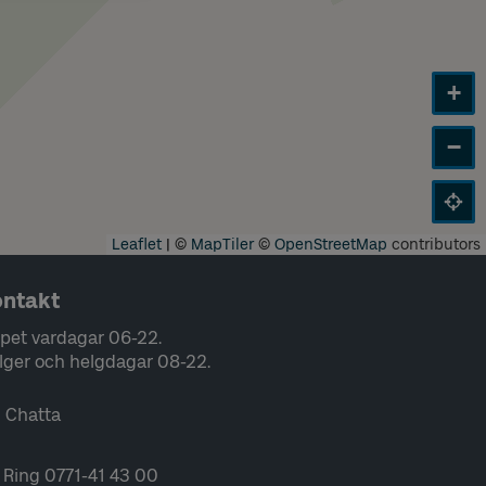
+
−
Leaflet
|
©
MapTiler
©
OpenStreetMap
contributors
ntakt
pet vardagar 06-22.
lger och helgdagar 08-22.
Chatta
Ring 0771-41 43 00