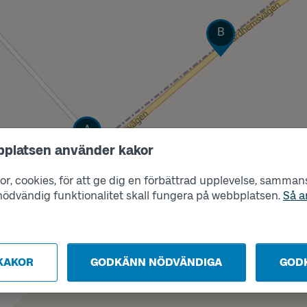
Läge
B
Läge
A
bplatsen använder kakor
r, cookies, för att ge dig en förbättrad upplevelse, sammanst
s nödvändig funktionalitet skall fungera på webbplatsen.
Så a
KAKOR
GODKÄNN NÖDVÄNDIGA
GOD