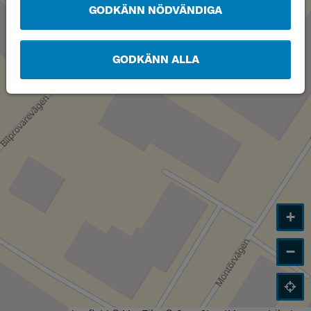
GODKÄNN NÖDVÄNDIGA
GODKÄNN ALLA
+
−