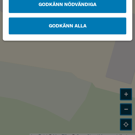
GODKÄNN NÖDVÄNDIGA
GODKÄNN ALLA
+
−