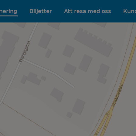
Till innehållet
nering
Biljetter
Att resa med oss
Kund