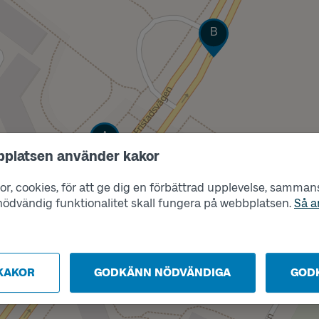
Läge
B
Läge
A
bplatsen använder kakor
r, cookies, för att ge dig en förbättrad upplevelse, sammanst
s nödvändig funktionalitet skall fungera på webbplatsen.
Så a
KAKOR
GODKÄNN NÖDVÄNDIGA
GOD