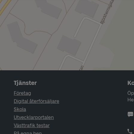
Tjänster
Ko
Företag
Öp
He
Digital återförsäljare
Skola
Utvecklarportalen
Västtrafik testar
På egna ben