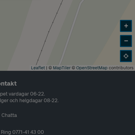
+
−
Leaflet
|
©
MapTiler
©
OpenStreetMap
contributors
ntakt
pet vardagar 06-22.
lger och helgdagar 08-22.
Chatta
Ring 0771-41 43 00