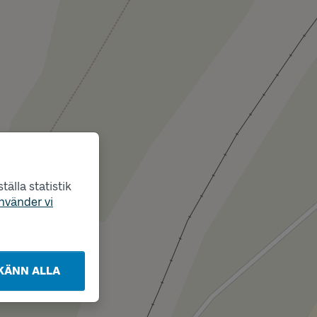
älla statistik
nvänder vi
KÄNN ALLA