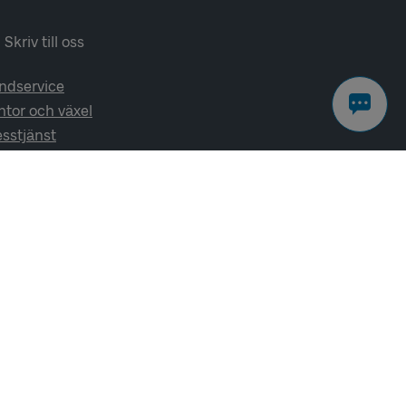
Skriv till oss
ndservice
ntor och växel
esstjänst
lj oss