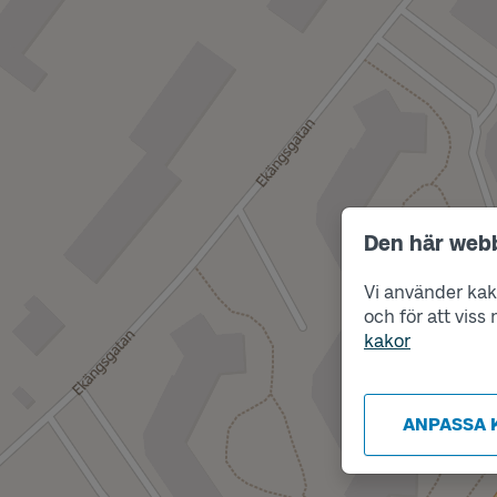
Den här web
Vi använder kako
och för att vis
kakor
ANPASSA 