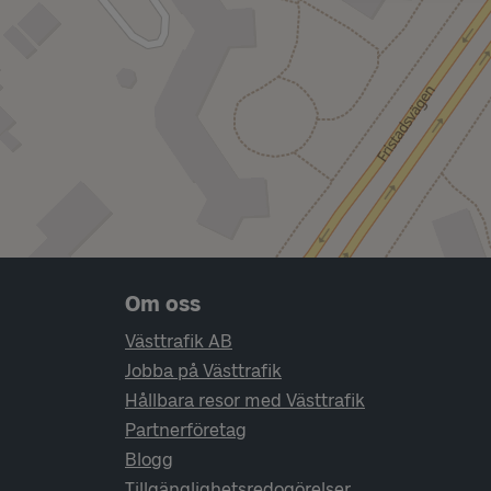
Sidfotsnavigering
Om oss
Västtrafik AB
Jobba på Västtrafik
Hållbara resor med Västtrafik
Partnerföretag
Blogg
Tillgänglighetsredogörelser