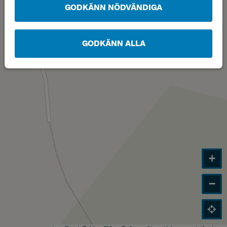
GODKÄNN NÖDVÄNDIGA
GODKÄNN ALLA
+
−