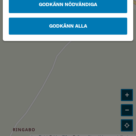
GODKÄNN NÖDVÄNDIGA
GODKÄNN ALLA
+
−