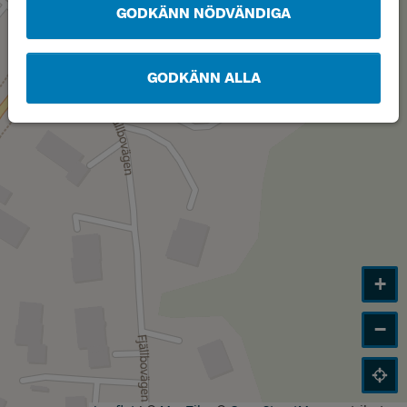
GODKÄNN NÖDVÄNDIGA
GODKÄNN ALLA
+
−