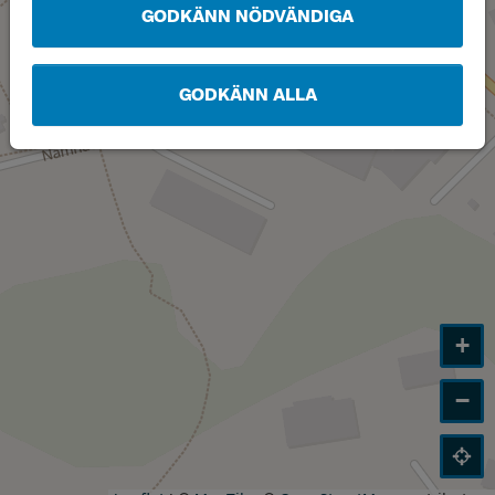
GODKÄNN NÖDVÄNDIGA
GODKÄNN ALLA
+
−