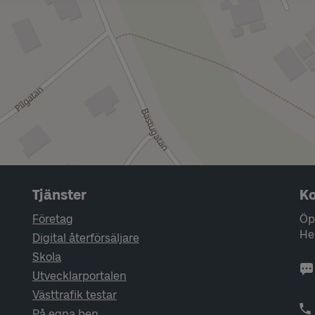
Tjänster
Ko
Företag
Öp
He
Digital återförsäljare
Skola
Utvecklarportalen
Västtrafik testar
På egna ben