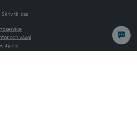
Skriv till oss
ndservice
ntor och växel
esstjänst
lj oss