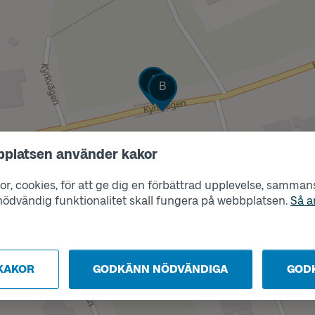
Läge
A
Läge
B
bplatsen använder kakor
r, cookies, för att ge dig en förbättrad upplevelse, sammanst
s nödvändig funktionalitet skall fungera på webbplatsen.
Så a
KAKOR
GODKÄNN NÖDVÄNDIGA
GOD