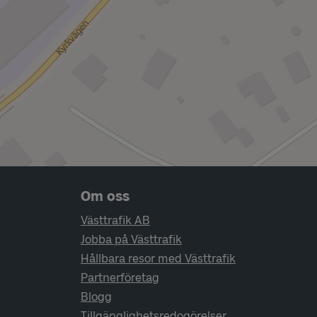
Sidfotsnavigering
Om oss
Västtrafik AB
Jobba på Västtrafik
Hållbara resor med Västtrafik
Partnerföretag
Blogg
Tillgänglighetsredogörelser