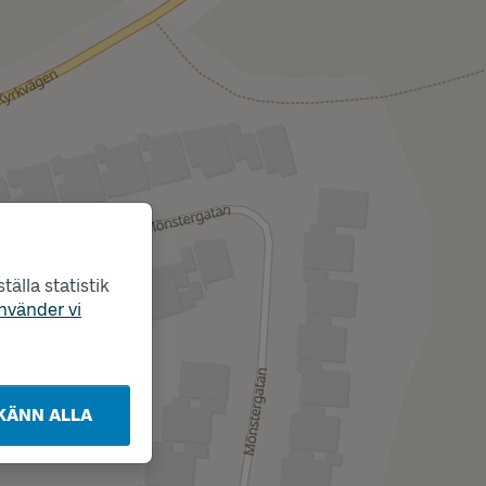
älla statistik
nvänder vi
KÄNN ALLA