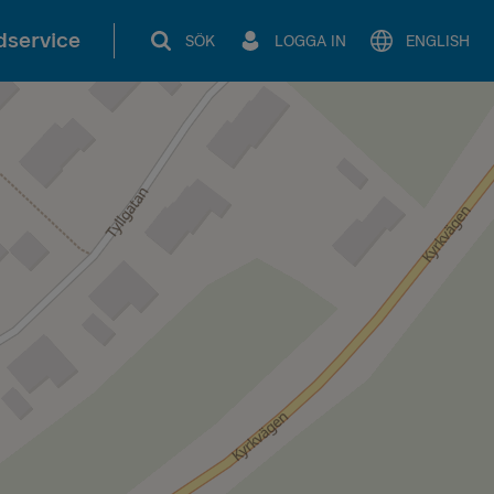
service
SÖK
LOGGA IN
ENGLISH