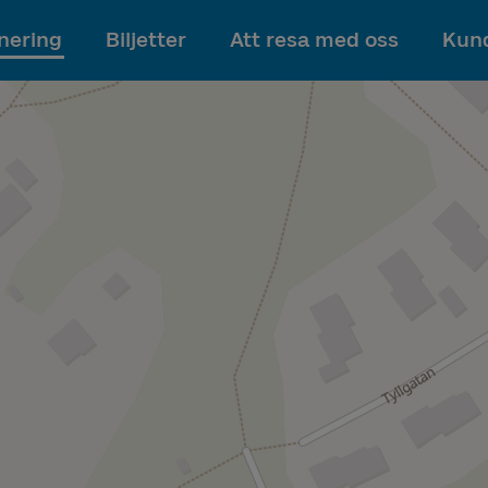
Till innehållet
nering
Biljetter
Att resa med oss
Kund