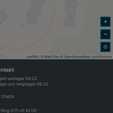
+
−
Leaflet
|
©
MapTiler
©
OpenStreetMap
contributors
ntakt
pet vardagar 06-22.
lger och helgdagar 08-22.
Chatta
Ring 0771-41 43 00