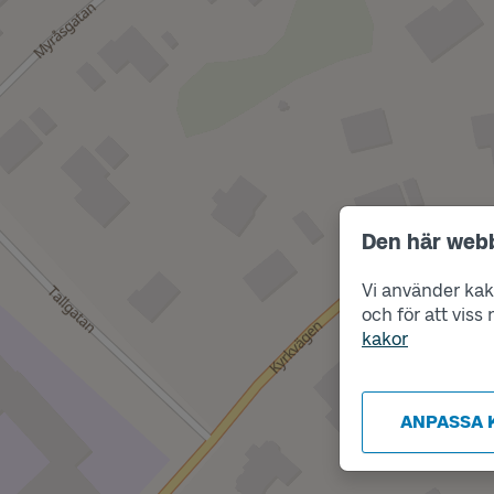
Den här web
Vi använder kako
och för att vis
kakor
ANPASSA 