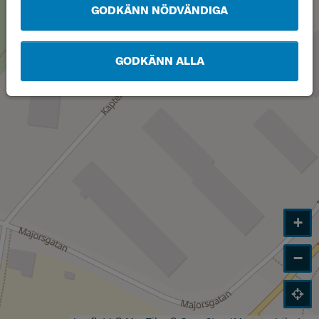
GODKÄNN NÖDVÄNDIGA
GODKÄNN ALLA
+
−