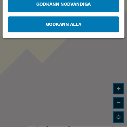
GODKÄNN NÖDVÄNDIGA
GODKÄNN ALLA
+
−