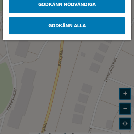
GODKÄNN NÖDVÄNDIGA
GODKÄNN ALLA
+
−