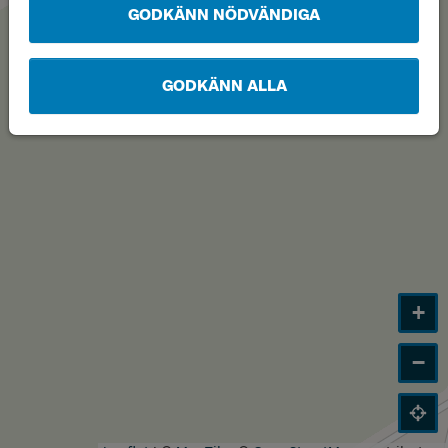
GODKÄNN NÖDVÄNDIGA
GODKÄNN ALLA
+
−