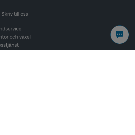
Skriv till oss
ndservice
ntor och växel
esstjänst
lj oss