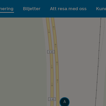
Till innehållet
nering
Biljetter
Att resa med oss
Kund
Läge
A