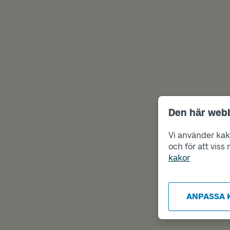
Den här web
Vi använder kako
och för att vis
kakor
ANPASSA 