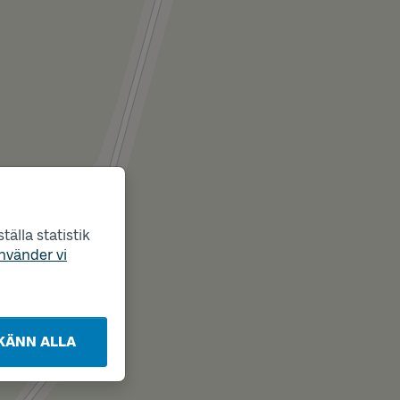
älla statistik
nvänder vi
KÄNN ALLA