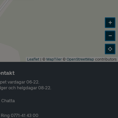
+
−
Leaflet
|
©
MapTiler
©
OpenStreetMap
contributors
ntakt
pet vardagar 06-22.
lger och helgdagar 08-22.
Chatta
Ring 0771-41 43 00