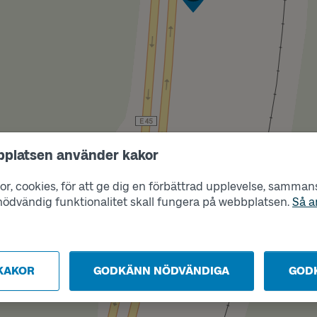
bplatsen använder kakor
Läge
B
r, cookies, för att ge dig en förbättrad upplevelse, sammanst
s nödvändig funktionalitet skall fungera på webbplatsen.
Så a
KAKOR
GODKÄNN NÖDVÄNDIGA
GOD