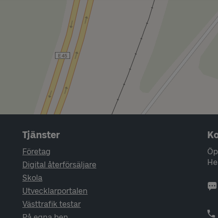
Tjänster
Ko
Företag
Öp
He
Digital återförsäljare
Skola
Utvecklarportalen
Västtrafik testar
På egna ben