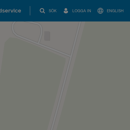
service
SÖK
LOGGA IN
ENGLISH