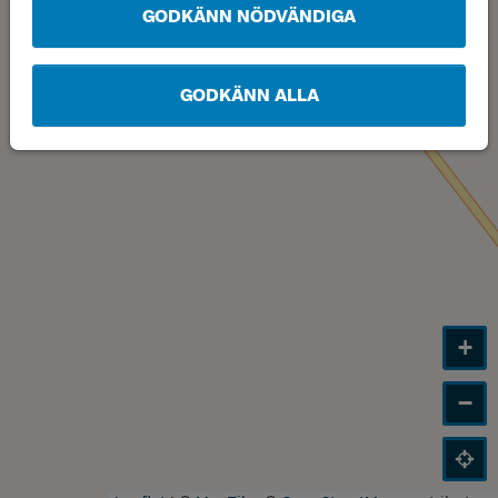
GODKÄNN NÖDVÄNDIGA
GODKÄNN ALLA
+
−