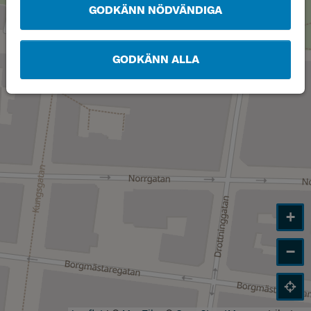
GODKÄNN NÖDVÄNDIGA
GODKÄNN ALLA
+
−