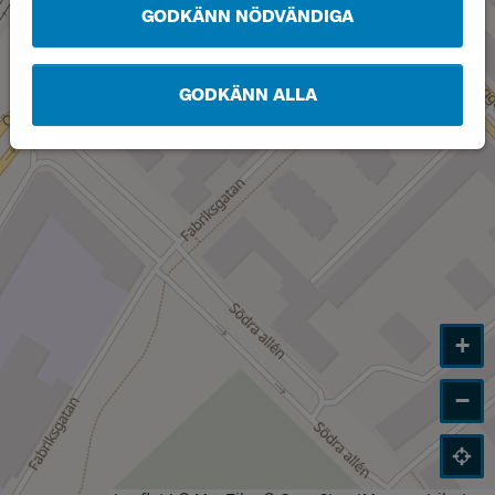
GODKÄNN NÖDVÄNDIGA
GODKÄNN ALLA
+
−