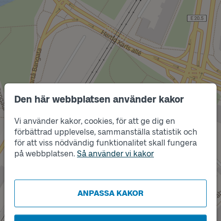
Den här webbplatsen använder kakor
Läge
Läge
30
Läge
2
1
Läge
Vi använder kakor, cookies, för att ge dig en
D
förbättrad upplevelse, sammanställa statistik och
för att viss nödvändig funktionalitet skall fungera
på webbplatsen.
Så använder vi kakor
Läge
C
ANPASSA KAKOR