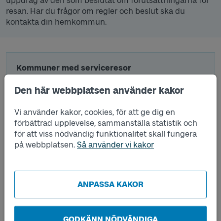
uppdrag av den som beslutat om förutsättningarna för
resan. Har du frågor om regler och beslut ska du
kontakta din hemkommun.
Kommuner med serviceresor
VÄLJ KOMMUN
Den här webbplatsen använder kakor
Vi använder kakor, cookies, för att ge dig en
förbättrad upplevelse, sammanställa statistik och
för att viss nödvändig funktionalitet skall fungera
Partille
på webbplatsen.
Så använder vi kakor
Västtrafik ansvarar för att planera och utföra
resorna på uppdrag av kommunen som beslutar
om förutsättningarna för serviceresor. För
ANPASSA KAKOR
information om regler och beslut kontakta
kommunen.
Partille kommun
GODKÄNN NÖDVÄNDIGA