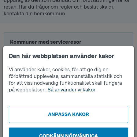
uppdrag av den som beslutat om förutsättningarna för
resan. Har du frågor om regler och beslut ska du
kontakta din hemkommun.
Kommuner med serviceresor
VÄLJ KOMMUN
Den här webbplatsen använder kakor
Vi använder kakor, cookies, för att ge dig en
förbättrad upplevelse, sammanställa statistik och
för att viss nödvändig funktionalitet skall fungera
Vara
på webbplatsen.
Så använder vi kakor
Västtrafik ansvarar för att planera och utföra
resorna på uppdrag av kommunen som beslutar
om förutsättningarna för serviceresor. För
ANPASSA KAKOR
information om regler och beslut kontakta
kommunen.
Vara kommun
GODKÄNN NÖDVÄNDIGA