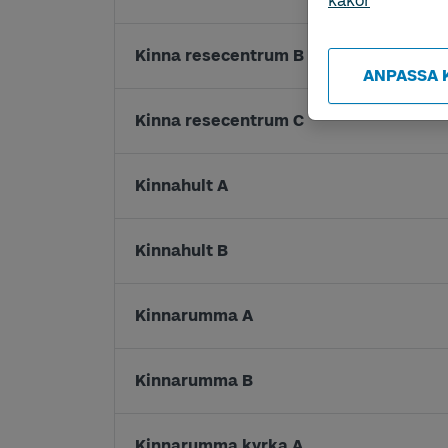
kakor
Kinna resecentrum B
ANPASSA 
Kinna resecentrum C
Kinnahult A
Kinnahult B
Kinnarumma A
Kinnarumma B
Kinnarumma kyrka A