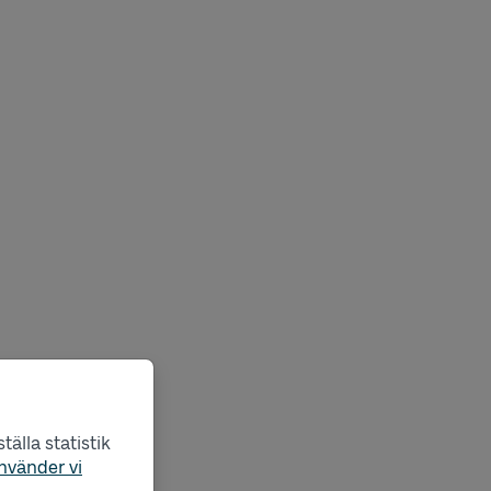
älla statistik
nvänder vi