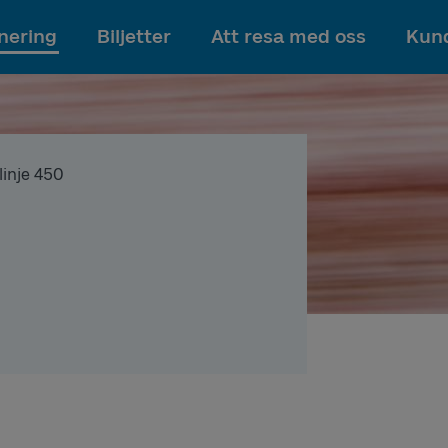
Till innehållet
nering
Biljetter
Att resa med oss
Kund
 linje 450