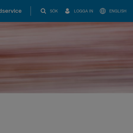
service
SÖK
LOGGA IN
ENGLISH