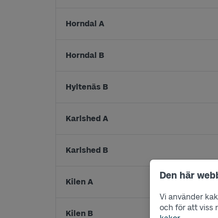
Horndal A
Horndal B
Hyltenäs B
Karlshed A
Karlshed B
Den här web
Kilen A
Vi använder kako
och för att vis
Kilen B