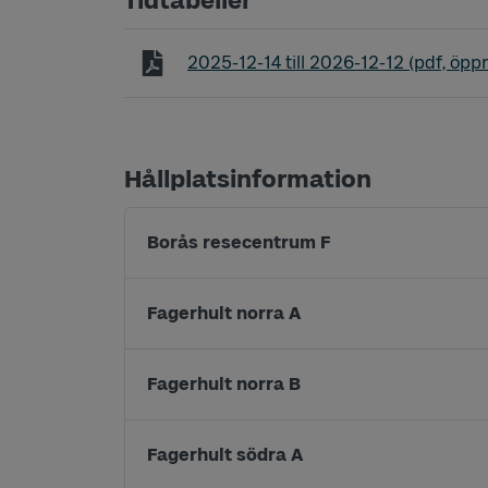
Tidtabeller
Tidtabell linje 450 Skene - Borås
2025-12-14
till
2026-12-12
(pdf, öppn
Hållplatsinformation
Borås resecentrum F
Fagerhult norra A
Fagerhult norra B
Fagerhult södra A