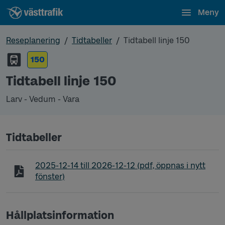
Meny
Reseplanering
Tidtabeller
Tidtabell linje 150
150
Tidtabell linje 150
Larv - Vedum - Vara
Tidtabeller
Tidtabell linje 150 Larv - Vedum - Vara
2025-12-14
till
2026-12-12
(pdf, öppnas i nytt
fönster)
Hållplatsinformation