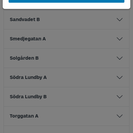
Sandvadet A
Sandvadet B
Smedjegatan A
Solgården B
Södra Lundby A
Södra Lundby B
Torggatan A