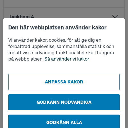
Lyckhem A
Den här webbplatsen använder kakor
Lyckhem B
Vi använder kakor, cookies, för att ge dig en
förbättrad upplevelse, sammanställa statistik och
för att viss nödvändig funktionalitet skall fungera
Nordvalla A
på webbplatsen.
Så använder vi kakor
Nordvalla B
ANPASSA KAKOR
Rangeltorp A
GODKÄNN NÖDVÄNDIGA
Rangeltorp B
GODKÄNN ALLA