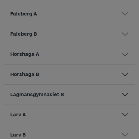
Faleberg A
Faleberg B
Horshaga A
Horshaga B
Lagmansgymnasiet B
Larv A
Larv B