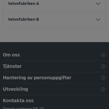
Volvofabriken A
Volvofabriken B
Sidfotsnavigering
Om oss
Tjänster
Hantering av personuppgifter
Utveckling
Kontakta oss
Öppet vardagar 06-22.