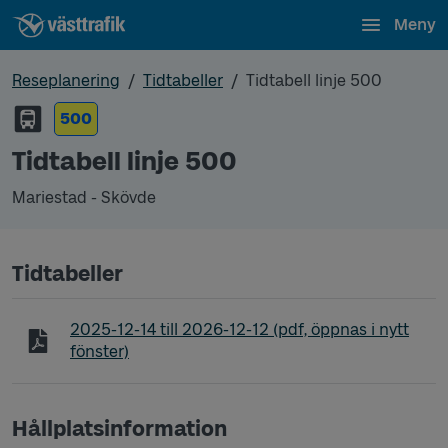
Meny
Reseplanering
Tidtabeller
Tidtabell linje 500
500
Tidtabell linje 500
Mariestad - Skövde
Tidtabeller
Tidtabell linje 500 Mariestad - Skövde
2025-12-14
till
2026-12-12
(pdf, öppnas i nytt
fönster)
Hållplatsinformation