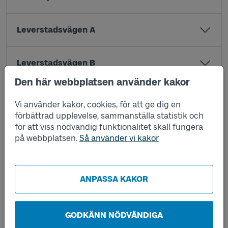
Leverstadsvägen A
Leverstadsvägen B
Den här webbplatsen använder kakor
Lövåsen väg 26 A
Vi använder kakor, cookies, för att ge dig en
förbättrad upplevelse, sammanställa statistik och
för att viss nödvändig funktionalitet skall fungera
Lövåsen väg 26 B
på webbplatsen.
Så använder vi kakor
Lövåsens gård A
ANPASSA KAKOR
Lövåsens gård B
GODKÄNN NÖDVÄNDIGA