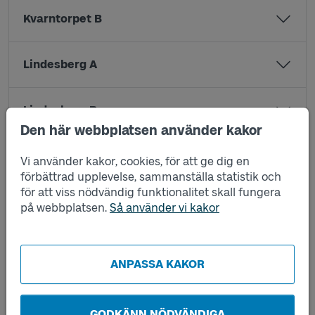
Kvarntorpet B
Lindesberg A
Lindesberg B
Den här webbplatsen använder kakor
Madlyckan A
Vi använder kakor, cookies, för att ge dig en
förbättrad upplevelse, sammanställa statistik och
för att viss nödvändig funktionalitet skall fungera
Madlyckan B
på webbplatsen.
Så använder vi kakor
Malm A
ANPASSA KAKOR
Malm B
GODKÄNN NÖDVÄNDIGA