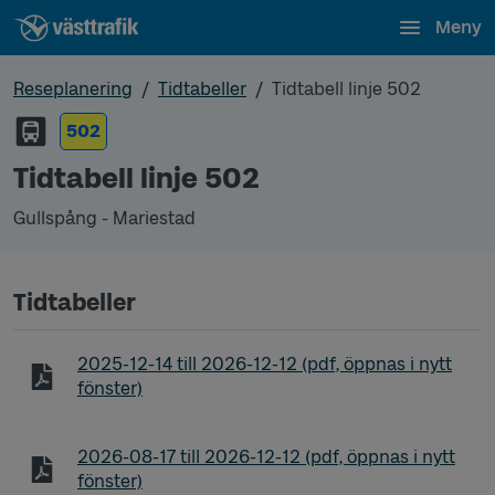
Meny
Reseplanering
Tidtabeller
Tidtabell linje 502
502
Tidtabell linje 502
Gullspång - Mariestad
Tidtabeller
Tidtabell linje 502 Gullspång - Mariestad
2025-12-14
till
2026-12-12
(pdf, öppnas i nytt
fönster)
Tidtabell linje 502 Gullspång - Mariestad
2026-08-17
till
2026-12-12
(pdf, öppnas i nytt
fönster)