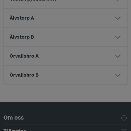
Älvstorp A
Älvstorp B
Örvallsbro A
Örvallsbro B
Sidfotsnavigering
Om oss