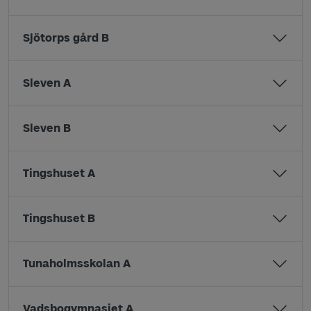
Sjötorps gård B
Sleven A
Sleven B
Tingshuset A
Tingshuset B
Tunaholmsskolan A
Vadsbogymnasiet A