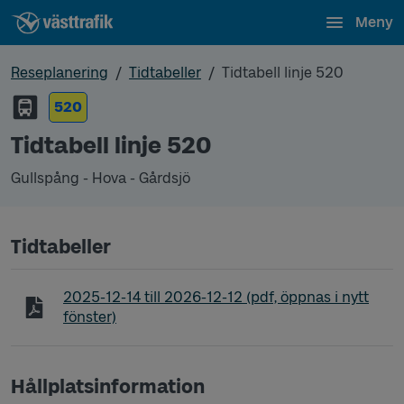
Meny
Reseplanering
Tidtabeller
Tidtabell linje 520
520
Tidtabell linje 520
Gullspång - Hova - Gårdsjö
Tidtabeller
Tidtabell linje 520 Gullspång - Hova - Gårdsjö
2025-12-14
till
2026-12-12
(pdf, öppnas i nytt
fönster)
Hållplatsinformation