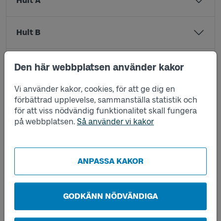
Hult A
Hult B
Hungstorp A
Den här webbplatsen använder kakor
Vi använder kakor, cookies, för att ge dig en
Hungstorp B
förbättrad upplevelse, sammanställa statistik och
för att viss nödvändig funktionalitet skall fungera
på webbplatsen.
Så använder vi kakor
Håhult A
Hägnerna A
ANPASSA KAKOR
Hägnerna B
GODKÄNN NÖDVÄNDIGA