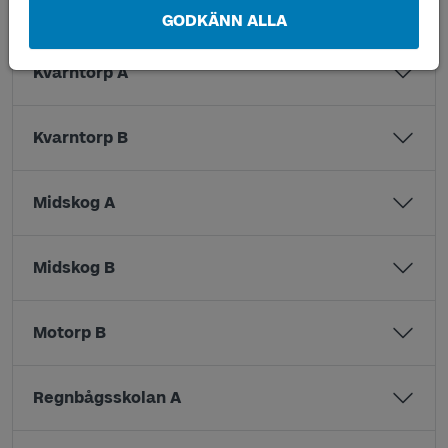
Korsvägen B
GODKÄNN ALLA
Kvarntorp A
Kvarntorp B
Midskog A
Midskog B
Motorp B
Regnbågsskolan A