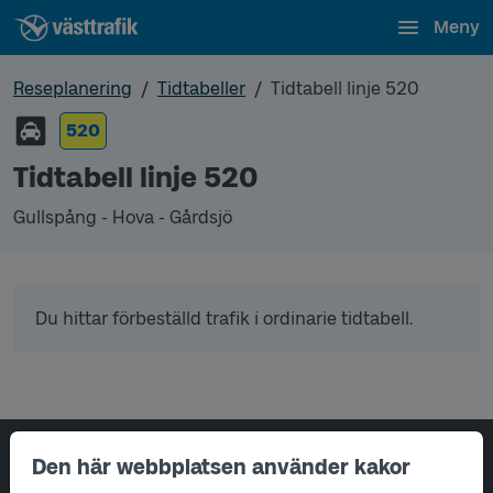
Meny
Reseplanering
Tidtabeller
Tidtabell linje 520
520
Tidtabell linje 520
Gullspång - Hova - Gårdsjö
Du hittar förbeställd trafik i ordinarie tidtabell.
Sidfotsnavigering
Den här webbplatsen använder kakor
Om oss