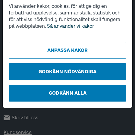
Vi använder kakor, cookies, för att ge dig en
Tjänster
förbättrad upplevelse, sammanställa statistik och
för att viss nödvändig funktionalitet skall fungera
Hantering av personuppgifter
på webbplatsen.
Så använder vi kakor
Utveckling
ANPASSA KAKOR
Kontakta oss
Öppet vardagar 06-22.
Helger och helgdagar 08-22.
GODKÄNN NÖDVÄNDIGA
Chatta
GODKÄNN ALLA
Ring 0771-41 43 00
Skriv till oss
Kundservice