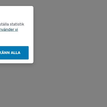
älla statistik
nvänder vi
KÄNN ALLA