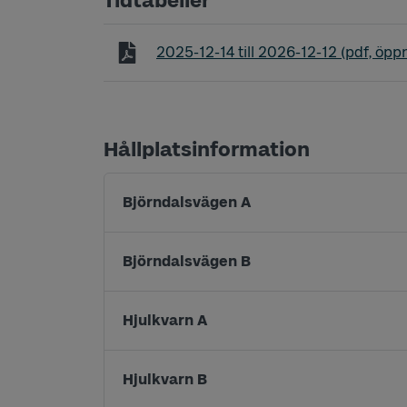
Tidtabeller
Tidtabell linje 26 Resecentrum - Bjö
2025-12-14
till
2026-12-12
(pdf, öppn
Hållplatsinformation
Björndalsvägen A
Björndalsvägen B
Hjulkvarn A
Hjulkvarn B