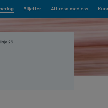
Till innehållet
nering
Biljetter
Att resa med oss
Kund
linje 26