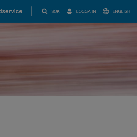
service
SÖK
LOGGA IN
ENGLISH