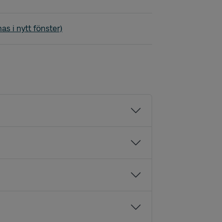
rndalen - NÄL
as i nytt fönster)