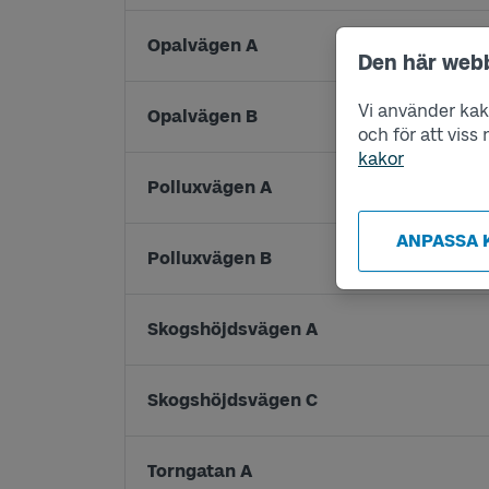
Opalvägen A
Den här web
Vi använder kako
Opalvägen B
och för att vis
kakor
Polluxvägen A
ANPASSA 
Polluxvägen B
Skogshöjdsvägen A
Skogshöjdsvägen C
Torngatan A