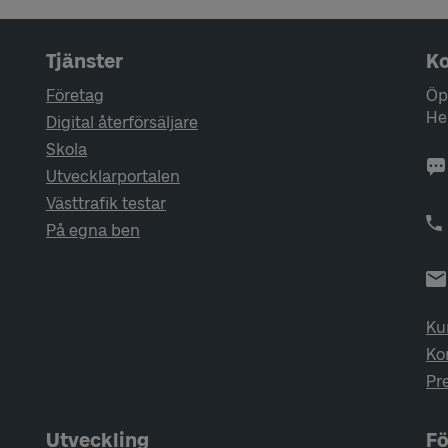
Tjänster
Ko
Företag
Öp
He
Digital återförsäljare
Skola
Utvecklarportalen
Västtrafik testar
På egna ben
Ku
Ko
Pr
Utveckling
Fö