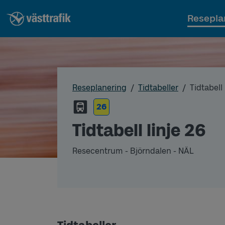
Resepla
Reseplanering
Tidtabeller
Tidtabell 
26
Tidtabell linje 26
Resecentrum - Björndalen - NÄL